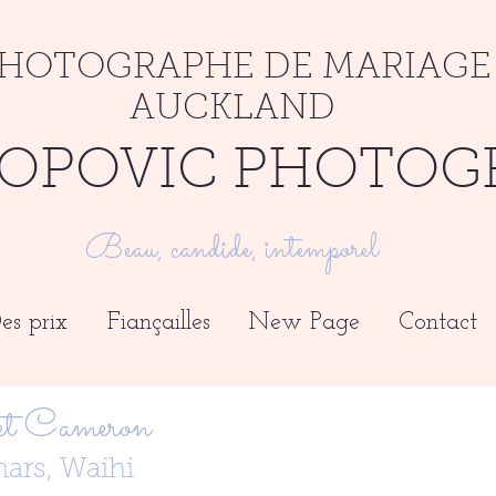
HOTOGRAPHE DE MARIAGE
AUCKLAND
OPOVIC PHOTOG
Beau, candide, intemporel
es prix
Fiançailles
New Page
Contact
 et Cameron
hars, Waihi