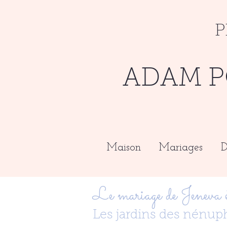
P
ADAM P
Maison
Mariages
D
Le mariage de Jeneva
Les jardins des nénup