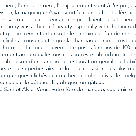
ent, l'emplacement, l'emplacement vient à l'esprit, asso
iseur, la magnifique Alva escortée dans la forêt allée pa
et sa couronne de fleurs correspondaient parfaitement a
ceremony was a thing of beauty especially with that incre
 et groom remontant ensuite le chemin est l'un de mes f
difficile à trouver, autre que la charmante grange rustiq
 photos de la noce peuvent être prises à moins de 100 m
airement amoureux les uns des autres et absorbant toute
 combinaison d'un camion de restauration génial, de la b
ieurs et de superbes airs, ce fut une occasion des plus 
our quelques clichés au coucher du soleil suivis de qu
 cerise sur le gâteau. Et, oh quoi un gâteau !
 Sam et Alva. Vous, votre fête de mariage, vos amis et vo