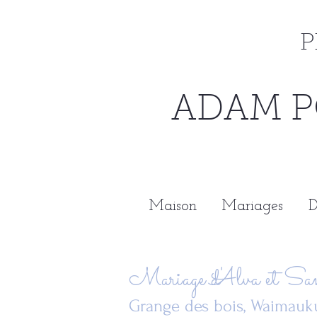
P
ADAM P
Maison
Mariages
D
Mariage d'Alva et S
Grange des bois, Waimau