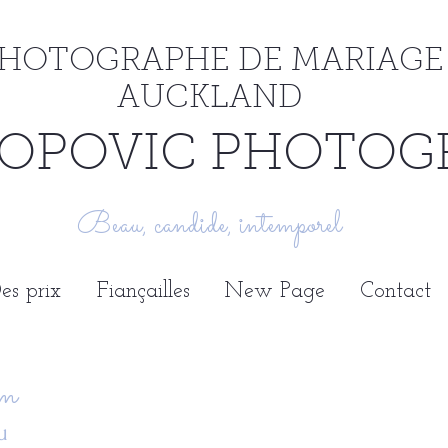
HOTOGRAPHE DE MARIAGE
AUCKLAND
OPOVIC PHOTOG
Beau, candide, intemporel
es prix
Fiançailles
New Page
Contact
am
ku